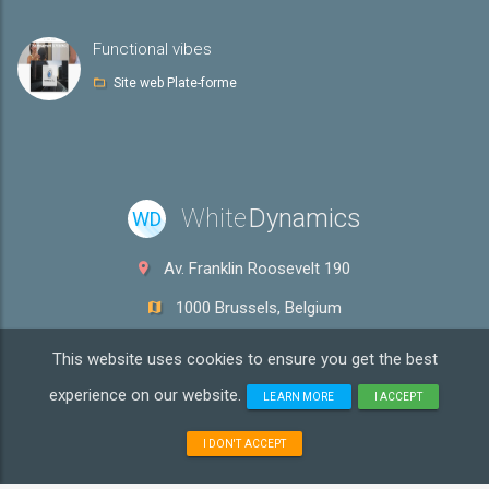
Functional vibes
Site web Plate-forme
White
Dynamics
WD
Av. Franklin Roosevelt 190
1000 Brussels, Belgium
info@whitedyn.com
This website uses cookies to ensure you get the best
VAT: BE0600.969.636
experience on our website.
LEARN MORE
I ACCEPT
I DON'T ACCEPT
Copyright ©
2026 White Dynamics! Tous les droits sont
réservés.
Terms & Conditions
|
Privacy policy
|
Cookies policy